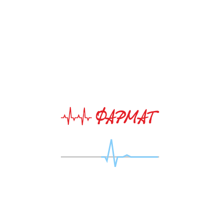
Безспиртовой кожный антисептик
Обзор
Характеристики
гигиеническая и хирургическая
обработка рук; обработка кожи
операционного, инъекционного
поля пациентов, локтевых сгибов
доноров; санитарная обработка
кожных покровов, ступней ног,
профилактика пролежней;
обеззараживание медицинских
перчаток; дезинфекция небольших
по площади поверхностей,
мебели, труднодоступных
поверхностей; дезинфекция