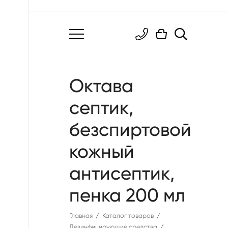
Город:
Москва
0
руб.
Октава
септик,
безспиртовой
кожный
антисептик,
пенка 200 мл
Главная
Каталог товаров
Дезинфицирующие средства